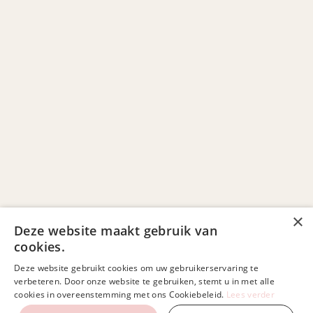
Categorieën
Over
Gidsen
Contact
FAQ
×
Deze website maakt gebruik van
Inschrijven!
cookies.
Deze website gebruikt cookies om uw gebruikerservaring te
verbeteren. Door onze website te gebruiken, stemt u in met alle
cookies in overeenstemming met ons Cookiebeleid.
Lees verder
Privacybeleid
Made by AMKA,